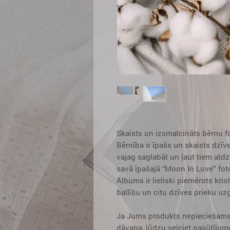
Skaists un izsmalcināts bērnu fo
Bērnība ir īpašs un skaists dzīve
vajag saglabāt un ļaut tiem atdz
savā īpašajā “Moon In Love” fot
Albums ir lieliski piemērots kr
ballīšu un citu dzīves prieku uz
Ja Jums produkts nepieciešams
dāvana, lūdzu veiciet pasūtījum