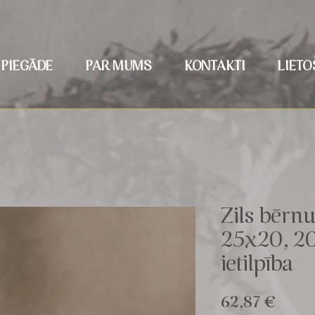
PIEGĀDE
PAR MUMS
KONTAKTI
LIETO
Zils bērnu
25x20, 20
ietilpība
Cena
62,87 €