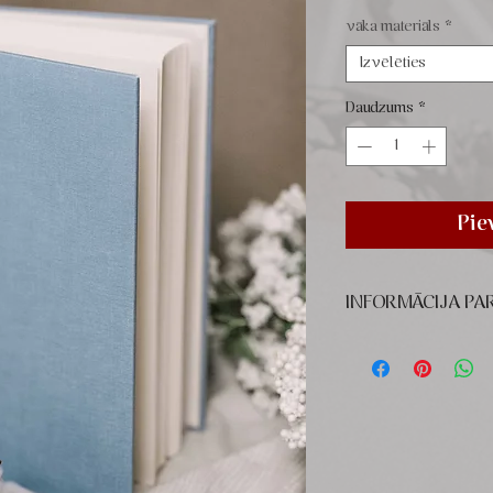
vāka materiāls
*
Izvēlēties
Daudzums
*
Pie
INFORMĀCIJA PA
Cover: high quality pr
Inside: classic cream
between pages
Size: 8" x 9.5" (20 x 
Capacity: up to 200 p
cm)