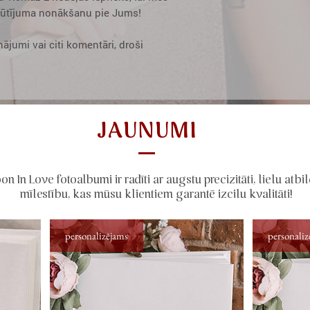
sūtījuma nonākšanu pie Jums!
nājumi vai citi komentāri, droši
JAUNUMI
on In Love fotoalbumi ir radīti ar augstu precizitāti, lielu atbi
mīlestību, kas mūsu klientiem garantē izcilu kvalitāti!
personalizējams
personaliz