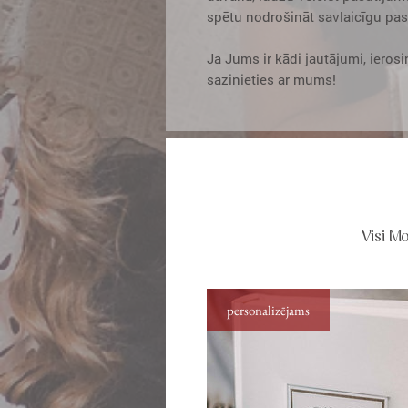
spētu nodrošināt savlaicīgu pa
Ja Jums ir kādi jautājumi, ierosi
sazinieties ar mums!
Visi Mo
personalizējams