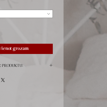
vienot grozam
R PRODUKTU:
inting material, blue or pink colors
-colored sheets, tissue paper
24 cm), 50 sheets (100 pages)
hotos, sized 4 x 6 photos (10 x 15