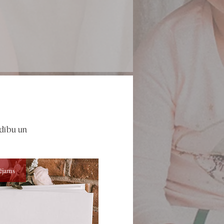
ldību un
ējams