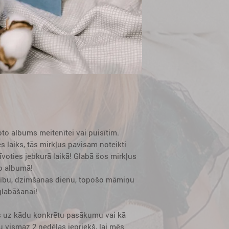
to albums meitenītei vai puisītim.
s laiks, tās mirkļus pavisam noteikti
īvoties jebkurā laikā! Glabā šos mirkļus
o albumā!
istību, dzimšanas dienu, topošo māmiņu
glabāšanai!
 uz kādu konkrētu pasākumu vai kā
u vismaz 2 nedēļas iepriekš, lai mēs