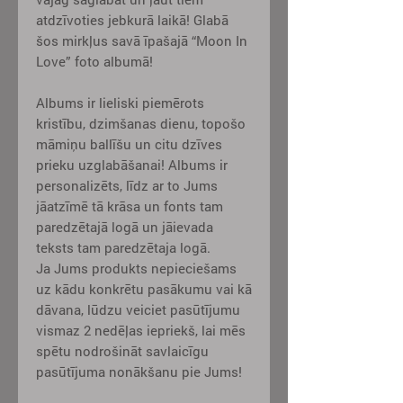
atdzīvoties jebkurā laikā! Glabā
šos mirkļus savā īpašajā “Moon In
Love” foto albumā!
Albums ir lieliski piemērots
kristību, dzimšanas dienu, topošo
māmiņu ballīšu un citu dzīves
prieku uzglabāšanai! Albums ir
personalizēts, līdz ar to Jums
jāatzīmē tā krāsa un fonts tam
paredzētajā logā un jāievada
teksts tam paredzētaja logā.
Ja Jums produkts nepieciešams
uz kādu konkrētu pasākumu vai kā
dāvana, lūdzu veiciet pasūtījumu
vismaz 2 nedēļas iepriekš, lai mēs
spētu nodrošināt savlaicīgu
pasūtījuma nonākšanu pie Jums!