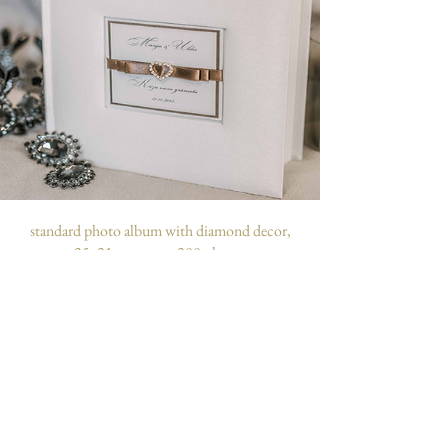
izmērā 10 x 15 cm. Fotogrāfijas var
ievietot dažādi – ar vienkāršu līmes
zīmuli, abpusējo skoču vai
speciālajiem “stūrīšiem”, kas
paredzēti fotogrāfiju pielīmēšanai.
Stūrīšus var iegādāties pie mums!
standard photo album with diamond decor,
25x21 cm, up to 200 photos
personalizējams