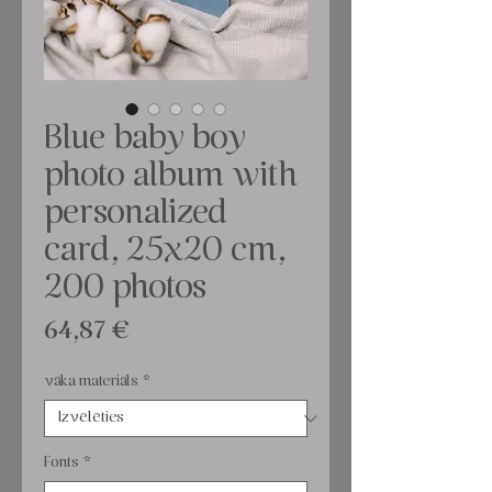
Blue baby boy
photo album with
personalized
card, 25x20 cm,
200 photos
Cena
64,87 €
vāka materiāls
*
Fonts
*