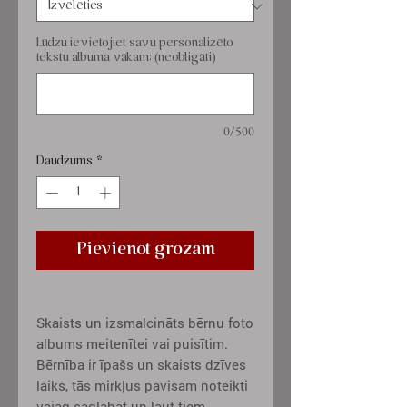
Lūdzu ievietojiet savu personalizēto
tekstu albuma vākam: (neobligāti)
0/500
Daudzums
*
Pievienot grozam
Skaists un izsmalcināts bērnu foto
albums meitenītei vai puisītim.
Bērnība ir īpašs un skaists dzīves
laiks, tās mirkļus pavisam noteikti
vajag saglabāt un ļaut tiem