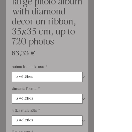
large photo album
with diamond
decor on ribbon,
35x35 cm, up to
720 photos
Cena
83,33 €
satīna lentas krāsa
*
dimanta forma
*
vāka materiāls
*