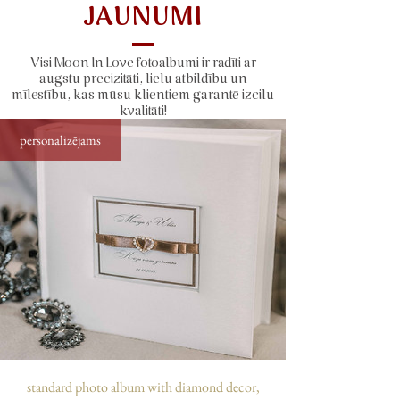
krēmkrāsas loksnes ar vieglu
JAUNUMI
pergamentu starp tām, kas pasargās
Jūsu fotogrāfijas no mitruma;
Visi Moon In Love fotoalbumi ir radīti ar
Izmērs:
35 x 35 cm
augstu precizitāti, lielu atbildību un
Lapaspušu skaits:
60 loksnes, 120
mīlestību, kas mūsu klientiem garantē izcilu
lpp.
kvalitāti!
Ietilpība:
Šajā foto albumā var
personalizējams
ievietot līdz 720 fotogrāfijām, kuras ir
izmērā 10 x 15 cm. Fotogrāfijas var
ievietot dažādi – ar vienkāršu līmes
zīmuli, abpusējo skoču vai
speciālajiem “stūrīšiem”, kas
paredzēti fotogrāfiju pielīmēšanai.
Stūrīšus var iegādāties pie mums!
standard photo album with diamond decor,