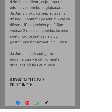
dzimšanas dienu, ceļojumu un
citu dzīves prieku uzglabāšanai!
Ja Jums produkts nepieciešams
uz kādu konkrētu pasākumu vai kā
dāvana, lūdzu veiciet pasūtījumu
vismaz 2 nedēļas iepriekš, lai mēs
spētu nodrošināt savlaicīgu
pasūtījuma nonākšanu pie Jums!
Ja Jums ir kādi jautājumi,
ierosinājumi vai citi komentāri,
droši sazinieties ar mums!
INFORMĀCIJA PAR
PRODUKTU:
Vāki
- augstas kvalitātes materiāls, ko
ir viegli kopt
Iekšpuse
– klasiskas un elegantas