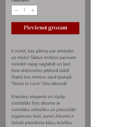
Daudzums
*
Pievienot grozam
Ir mirkļi, kas pārtop par atmiņām
uz mūžu! Šādus mirkļus pavisam
noteikti vajag saglabāt un ļaut
tiem atdzīvoties jebkurā laikā!
Glabā šos mirkļus savā īpašajā
“Moon In Love” foto albumā!
Klasisks, elegants un rūpīgi
izstrādāts foto albums ar
vislielāko mīlestību un precizitāti
izgatavots tieši Jums! Albums ir
lieliski piemērots kāzu, kristību,