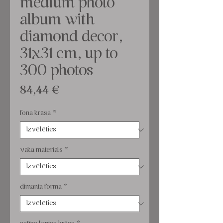
medium photo
album with
diamond decor,
31x31 cm, up to
300 photos
Cena
84,44 €
fona krāsa
*
vāka materiāls
*
dimanta forma
*