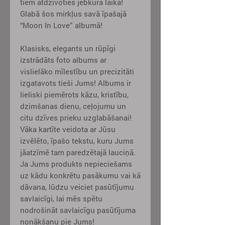
tiem atdzīvoties jebkurā laikā!
Glabā šos mirkļus savā īpašajā
“Moon In Love” albumā!
Klasisks, elegants un rūpīgi
izstrādāts foto albums ar
vislielāko mīlestību un precizitāti
izgatavots tieši Jums! Albums ir
lieliski piemērots kāzu, kristību,
dzimšanas dienu, ceļojumu un
citu dzīves prieku uzglabāšanai!
Vāka kartīte veidota ar Jūsu
izvēlēto, īpašo tekstu, kuru Jums
jāatzīmē tam paredzētajā lauciņā.
Ja Jums produkts nepieciešams
uz kādu konkrētu pasākumu vai kā
dāvana, lūdzu veiciet pasūtījumu
savlaicīgi, lai mēs spētu
nodrošināt savlaicīgu pasūtījuma
nonākšanu pie Jums!