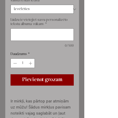
satīna lentas krāsa
*
Lūdzu ievietojiet savu personalizēto
tekstu albuma vākam:
*
0/500
Daudzums
*
Pievienot grozam
Ir mirkļi, kas pārtop par atmiņām
uz mūžu! Šādus mirkļus pavisam
noteikti vajag saglabāt un ļaut