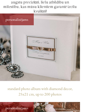
augstu precizitāti, lielu atbildību un
mīlestību, kas mūsu klientiem garantē izcilu
Izmērs:
19x16 cm
kvalitāti!
personalizējams
Ietilpība:
Šajā foto albumā var
ievietot līdz 60 attēlus (30 lapas), kuri
ir izmērā 10 x 15 cm. Fotogrāfijas var
ievietot dažādi – ar vienkāršu līmes
zīmuli, abpusējo skoču vai
speciālajiem “stūrīšiem”, kas
paredzēti fotogrāfiju pielīmēšanai.
Stūrīšus var pasūtīt pie mums sadaļā
“Aksesuāri”
standard photo album with diamond decor,
25x21 cm, up to 200 photos
personalizējams