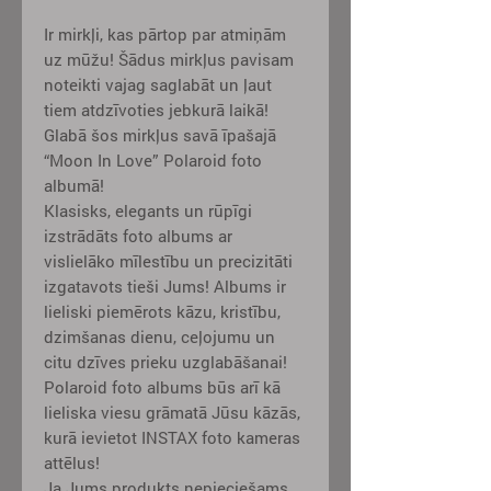
Ir mirkļi, kas pārtop par atmiņām
uz mūžu! Šādus mirkļus pavisam
noteikti vajag saglabāt un ļaut
tiem atdzīvoties jebkurā laikā!
Glabā šos mirkļus savā īpašajā
“Moon In Love” Polaroid foto
albumā!
Klasisks, elegants un rūpīgi
izstrādāts foto albums ar
vislielāko mīlestību un precizitāti
izgatavots tieši Jums! Albums ir
lieliski piemērots kāzu, kristību,
dzimšanas dienu, ceļojumu un
citu dzīves prieku uzglabāšanai!
Polaroid foto albums būs arī kā
lieliska viesu grāmatā Jūsu kāzās,
kurā ievietot INSTAX foto kameras
attēlus!
Ja Jums produkts nepieciešams