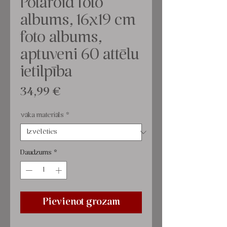
Polaroid foto
albums, 16x19 cm
foto albums,
aptuveni 60 attēlu
ietilpība
Cena
34,99 €
vāka materiāls
*
Daudzums
*
Pievienot grozam